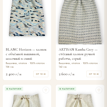
BLANC Horizon — хлопок
ARTISAN Kantha Grey —
с объёмной вышивкой,
стёганый хлопок ручной
молочный и синий
работы, серый
Вышивка, хлопок · 100% хлопок ·
Вышивка, хлопок · 100% хлопок ·
106 см.
142 см.
2 400
2 600
/ м
/ м
ОТ 10 М
ОТ 10 М
₽
₽
В НАЛИЧИИ
В НАЛИЧИИ
♡
♡