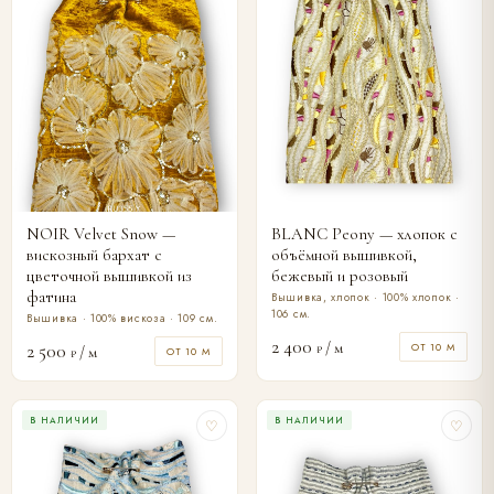
NOIR Velvet Snow —
BLANC Peony — хлопок с
вискозный бархат с
объёмной вышивкой,
цветочной вышивкой из
бежевый и розовый
фатина
Вышивка, хлопок · 100% хлопок ·
106 см.
Вышивка · 100% вискоза · 109 см.
2 400
/ м
2 500
ОТ 10 М
₽
/ м
ОТ 10 М
₽
В НАЛИЧИИ
В НАЛИЧИИ
♡
♡