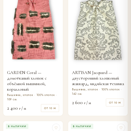
GARDEN Coral —
ARTISAN Jacquard —
домотканый хлопок с
двусторонний хлопковый
объёмной вышивкой,
жаккард, индийская техника
коралловый
Вышивка, хлопок · 100% хлопок ·
142 см.
Вышивка, хлопок · 100% хлопок ·
109 см.
2 600
/ м
ОТ 10 М
₽
2 400
/ м
ОТ 10 М
₽
В НАЛИЧИИ
В НАЛИЧИИ
♡
♡