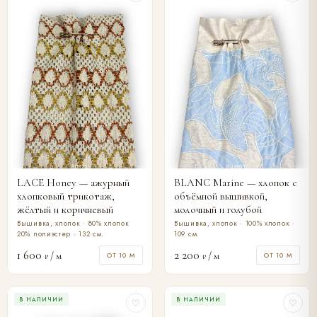
LACE Honey — ажурный
BLANC Marine — хлопок с
хлопковый трикотаж,
объёмной вышивкой,
жёлтый и коричневый
молочный и голубой
Вышивка, хлопок · 80% хлопок
Вышивка, хлопок · 100% хлопок ·
20% полиэстер · 132 см.
109 см.
1 600
2 200
/ м
/ м
ОТ 10 М
ОТ 10 М
₽
₽
В НАЛИЧИИ
В НАЛИЧИИ
♡
♡