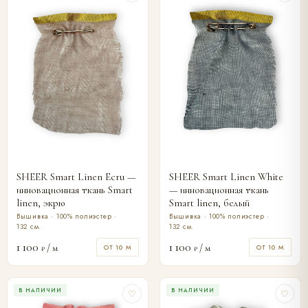
SHEER Smart Linen Ecru —
SHEER Smart Linen White
инновационная ткань Smart
— инновационная ткань
linen, экрю
Smart linen, белый
Вышивка · 100% полиэстер ·
Вышивка · 100% полиэстер ·
132 см.
132 см.
1 100
1 100
/ м
/ м
ОТ 10 М
ОТ 10 М
₽
₽
В НАЛИЧИИ
В НАЛИЧИИ
♡
♡