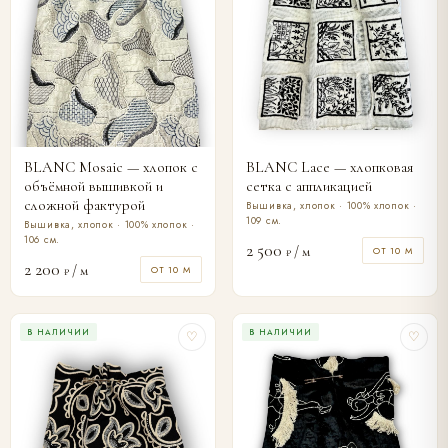
BLANC Mosaic — хлопок с
BLANC Lace — хлопковая
объёмной вышивкой и
сетка с аппликацией
сложной фактурой
Вышивка, хлопок · 100% хлопок ·
109 см.
Вышивка, хлопок · 100% хлопок ·
106 см.
2 500
/ м
ОТ 10 М
₽
2 200
/ м
ОТ 10 М
₽
В НАЛИЧИИ
В НАЛИЧИИ
♡
♡