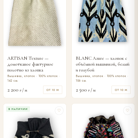
ARTISAN Texture —
BLANC Azure — хлопок с
домотканое фактурное
объёмной вышивкой, белый
полотно из хлопка
и голубой
Вышивка, хлопок · 100% хлопок ·
Вышивка, хлопок · 100% хлопок ·
142 см.
106 см.
2 200
2 500
/ м
/ м
ОТ 10 М
ОТ 10 М
₽
₽
В НАЛИЧИИ
♡
♡