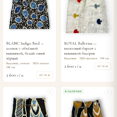
BLANC Indigo Bird —
ROYAL Ballerina —
хлопок с объёмной
вискозный бархат с
вышивкой, белый синий
вышивкой балерин
чёрный
Вышивка · 100% вискоза · 109 см.
Вышивка, хлопок · 100% хлопок ·
2 600
/ м
ОТ 10 М
₽
109 см.
2 600
/ м
ОТ 10 М
₽
В НАЛИЧИИ
♡
♡