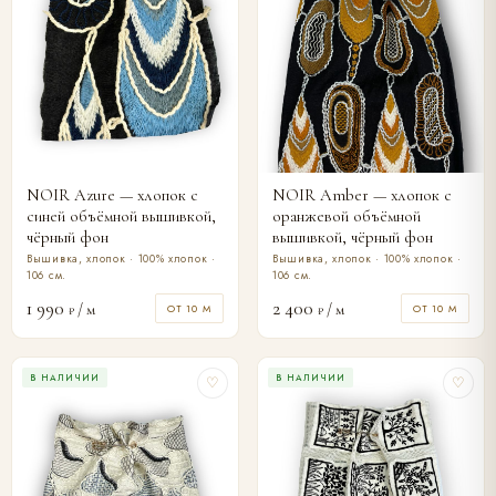
NOIR Azure — хлопок с
NOIR Amber — хлопок с
синей объёмной вышивкой,
оранжевой объёмной
чёрный фон
вышивкой, чёрный фон
Вышивка, хлопок · 100% хлопок ·
Вышивка, хлопок · 100% хлопок ·
106 см.
106 см.
1 990
2 400
/ м
/ м
ОТ 10 М
ОТ 10 М
₽
₽
В НАЛИЧИИ
В НАЛИЧИИ
♡
♡