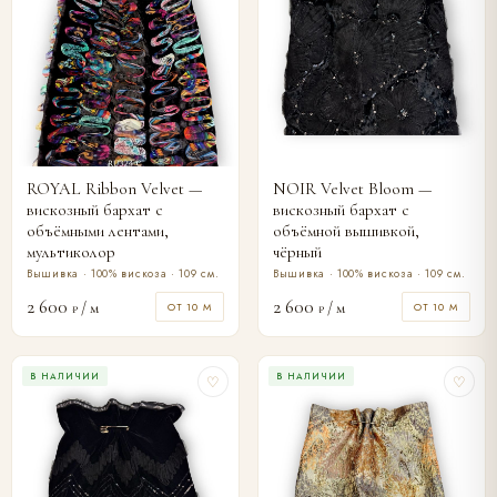
ROYAL Ribbon Velvet —
NOIR Velvet Bloom —
вискозный бархат с
вискозный бархат с
объёмными лентами,
объёмной вышивкой,
мультиколор
чёрный
Вышивка · 100% вискоза · 109 см.
Вышивка · 100% вискоза · 109 см.
2 600
2 600
/ м
/ м
ОТ 10 М
ОТ 10 М
₽
₽
В НАЛИЧИИ
В НАЛИЧИИ
♡
♡