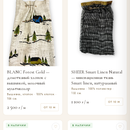
BLANC Forest Gold —
SHEER Smart Linen Natural
домотканый хлопок с
— инновационная ткань
вышивкой, молочный
Smart linen, натуральный
мультиколор
Вышивка · 100% полиэстер ·
132 см.
Вышивка, хлопок · 100% хлопок ·
106 см.
1 100
/ м
ОТ 10 М
₽
2 500
/ м
ОТ 10 М
₽
В НАЛИЧИИ
В НАЛИЧИИ
♡
♡