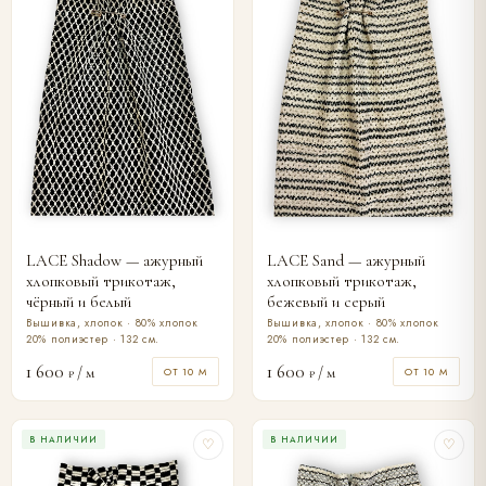
LACE Shadow — ажурный
LACE Sand — ажурный
хлопковый трикотаж,
хлопковый трикотаж,
чёрный и белый
бежевый и серый
Вышивка, хлопок · 80% хлопок
Вышивка, хлопок · 80% хлопок
20% полиэстер · 132 см.
20% полиэстер · 132 см.
1 600
1 600
/ м
/ м
ОТ 10 М
ОТ 10 М
₽
₽
В НАЛИЧИИ
В НАЛИЧИИ
♡
♡