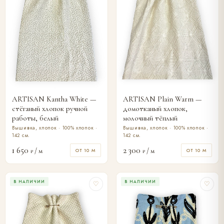
ARTISAN Kantha White —
ARTISAN Plain Warm —
стёганый хлопок ручной
домотканый хлопок,
работы, белый
молочный тёплый
Вышивка, хлопок · 100% хлопок ·
Вышивка, хлопок · 100% хлопок ·
142 см.
142 см.
1 650
2 300
/ м
/ м
ОТ 10 М
ОТ 10 М
₽
₽
В НАЛИЧИИ
В НАЛИЧИИ
♡
♡