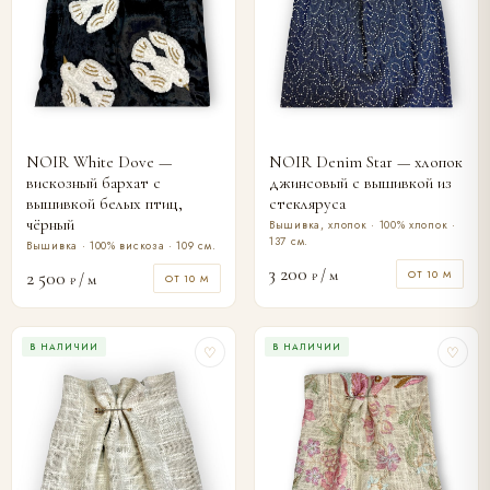
NOIR White Dove —
NOIR Denim Star — хлопок
вискозный бархат с
джинсовый с вышивкой из
вышивкой белых птиц,
стекляруса
чёрный
Вышивка, хлопок · 100% хлопок ·
137 см.
Вышивка · 100% вискоза · 109 см.
3 200
/ м
2 500
ОТ 10 М
₽
/ м
ОТ 10 М
₽
В НАЛИЧИИ
В НАЛИЧИИ
♡
♡