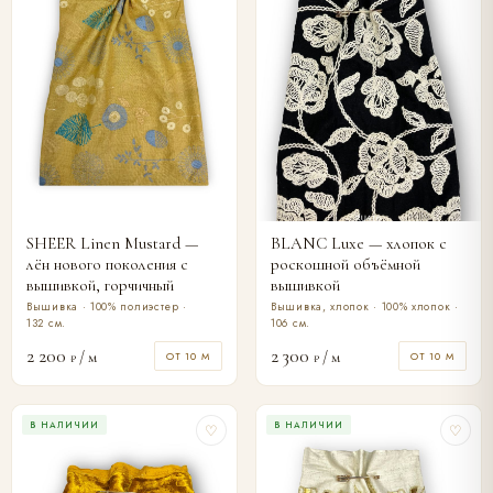
SHEER Linen Mustard —
BLANC Luxe — хлопок с
лён нового поколения с
роскошной объёмной
вышивкой, горчичный
вышивкой
Вышивка · 100% полиэстер ·
Вышивка, хлопок · 100% хлопок ·
132 см.
106 см.
2 200
2 300
/ м
/ м
ОТ 10 М
ОТ 10 М
₽
₽
В НАЛИЧИИ
В НАЛИЧИИ
♡
♡