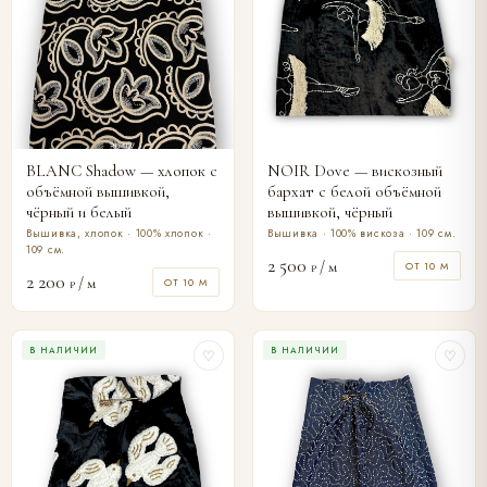
BLANC Shadow — хлопок с
NOIR Dove — вискозный
объёмной вышивкой,
бархат с белой объёмной
чёрный и белый
вышивкой, чёрный
Вышивка, хлопок · 100% хлопок ·
Вышивка · 100% вискоза · 109 см.
109 см.
2 500
/ м
ОТ 10 М
₽
2 200
/ м
ОТ 10 М
₽
В НАЛИЧИИ
В НАЛИЧИИ
♡
♡