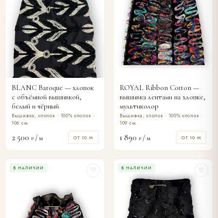
BLANC Baroque — хлопок
ROYAL Ribbon Cotton —
с объёмной вышивкой,
вышивка лентами на хлопке,
белый и чёрный
мультиколор
Вышивка, хлопок · 100% хлопок ·
Вышивка, хлопок · 100% хлопок ·
106 см.
109 см.
2 500
1 890
/ м
/ м
ОТ 10 М
ОТ 10 М
₽
₽
В НАЛИЧИИ
В НАЛИЧИИ
♡
♡