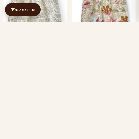
ФИЛЬТРЫ
BLANC Chanel —
GARDEN Blossom —
домотканый хлопок
домотканый хлопок с
фактурный, молочный
цветочной вышивкой
Вышивка, хлопок · 100% хлопок ·
Вышивка, хлопок · 100% хлопок ·
109 см.
142 см.
1 950
2 800
/ м
/ м
ОТ 10 М
ОТ 10 М
₽
₽
В НАЛИЧИИ
В НАЛИЧИИ
♡
♡