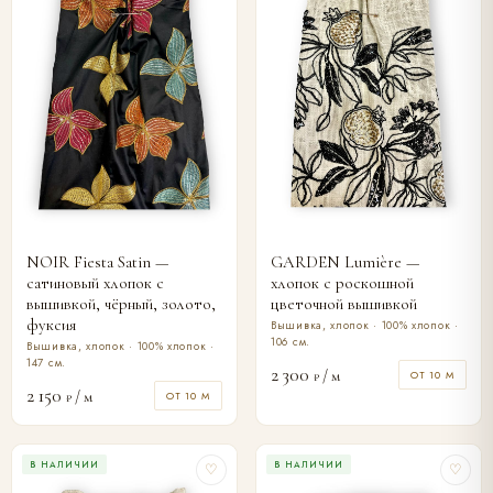
NOIR Fiesta Satin —
GARDEN Lumière —
сатиновый хлопок с
хлопок с роскошной
вышивкой, чёрный, золото,
цветочной вышивкой
фуксия
Вышивка, хлопок · 100% хлопок ·
106 см.
Вышивка, хлопок · 100% хлопок ·
147 см.
2 300
/ м
ОТ 10 М
₽
2 150
/ м
ОТ 10 М
₽
В НАЛИЧИИ
В НАЛИЧИИ
♡
♡