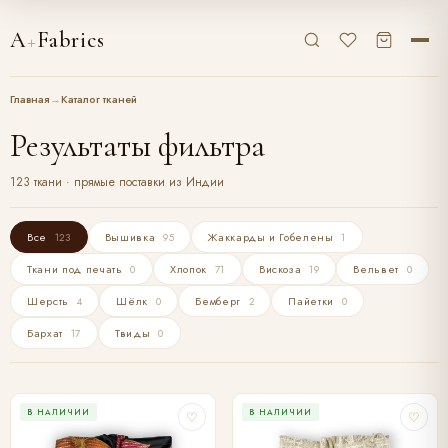
A
+
Fabrics
Главная
→
Каталог тканей
Результаты фильтра
123 ткани · прямые поставки из Индии
Все
Вышивка
Жаккарды и Гобелены
123
95
1
Ткани под печать
Хлопок
Вискоза
Вельвет
0
71
19
0
Шерсть
Шёлк
Бемберг
Пайетки
4
0
2
0
Бархат
Твиды
17
0
В НАЛИЧИИ
В НАЛИЧИИ
♡
♡