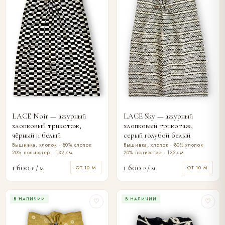
LACE Noir — ажурный
LACE Sky — ажурный
хлопковый трикотаж,
хлопковый трикотаж,
чёрный и белый
серый голубой белый
Вышивка, хлопок · 80% хлопок
Вышивка, хлопок · 80% хлопок
20% полиэстер · 132 см.
20% полиэстер · 132 см.
1 600
1 600
/ м
/ м
ОТ 10 М
ОТ 10 М
₽
₽
В НАЛИЧИИ
В НАЛИЧИИ
♡
♡