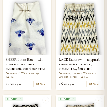
SHEER Linen Blue — лён
LACE Rainbow — ажурный
нового поколения с
хлопковый трикотаж,
вышивкой, синий молочный
жёлтый голубой синий
Вышивка · 100% полиэстер ·
Вышивка, хлопок · 80% хлопок
132 см.
20% полиэстер · 132 см.
1 400
1 600
/ м
/ м
ОТ 10 М
ОТ 10 М
₽
₽
В НАЛИЧИИ
В НАЛИЧИИ
♡
♡