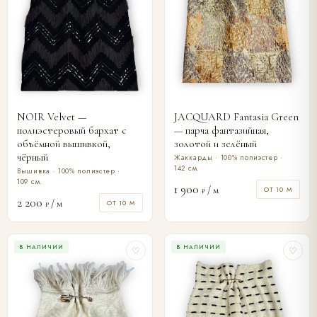
NOIR Velvet —
JACQUARD Fantasia Green
полиэстеровый бархат с
— парча фантазийная,
объёмной вышивкой,
золотой и зелёный
чёрный
Жаккарды · 100% полиэстер ·
142 см.
Вышивка · 100% полиэстер ·
109 см.
1 900
/ м
ОТ 10 М
₽
2 200
/ м
ОТ 10 М
₽
В НАЛИЧИИ
В НАЛИЧИИ
♡
♡