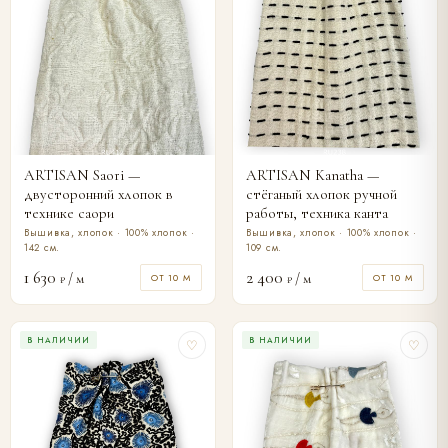
ARTISAN Saori —
ARTISAN Kanatha —
двусторонний хлопок в
стёганый хлопок ручной
технике саори
работы, техника канта
Вышивка, хлопок · 100% хлопок ·
Вышивка, хлопок · 100% хлопок ·
142 см.
109 см.
1 630
2 400
/ м
/ м
ОТ 10 М
ОТ 10 М
₽
₽
В НАЛИЧИИ
В НАЛИЧИИ
♡
♡