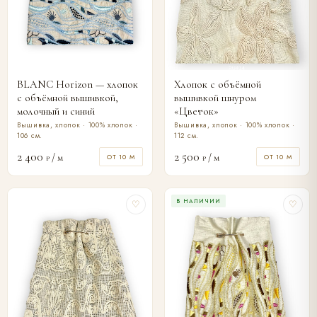
BLANC Horizon — хлопок
Хлопок с объёмной
с объёмной вышивкой,
вышивкой шнуром
молочный и синий
«Цветок»
Вышивка, хлопок · 100% хлопок ·
Вышивка, хлопок · 100% хлопок ·
106 см.
112 см.
2 400
2 500
/ м
/ м
ОТ 10 М
ОТ 10 М
₽
₽
В НАЛИЧИИ
♡
♡