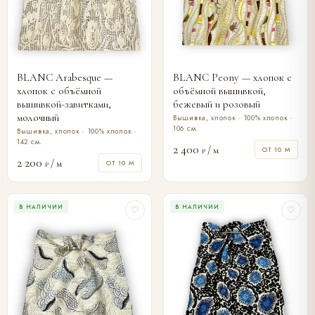
BLANC Arabesque —
BLANC Peony — хлопок с
хлопок с объёмной
объёмной вышивкой,
вышивкой-завитками,
бежевый и розовый
молочный
Вышивка, хлопок · 100% хлопок ·
106 см.
Вышивка, хлопок · 100% хлопок ·
142 см.
2 400
/ м
ОТ 10 М
₽
2 200
/ м
ОТ 10 М
₽
В НАЛИЧИИ
В НАЛИЧИИ
♡
♡