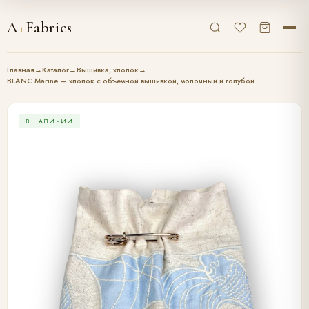
A
+
Fabrics
Главная
→
Каталог
→
Вышивка, хлопок
→
BLANC Marine — хлопок с объёмной вышивкой, молочный и голубой
В НАЛИЧИИ