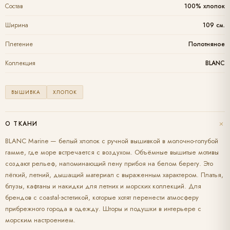
Состав
100% хлопок
Ширина
109 см.
Плетение
Полотняное
Коллекция
BLANC
ВЫШИВКА
ХЛОПОК
+
О ТКАНИ
BLANC Marine — белый хлопок с ручной вышивкой в молочно-голубой
гамме, где море встречается с воздухом. Объёмные вышитые мотивы
создают рельеф, напоминающий пену прибоя на белом берегу. Это
лёгкий, летний, дышащий материал с выраженным характером. Платья,
блузы, кафтаны и накидки для летних и морских коллекций. Для
брендов с coastal-эстетикой, которые хотят перенести атмосферу
прибрежного города в одежду. Шторы и подушки в интерьере с
морским настроением.