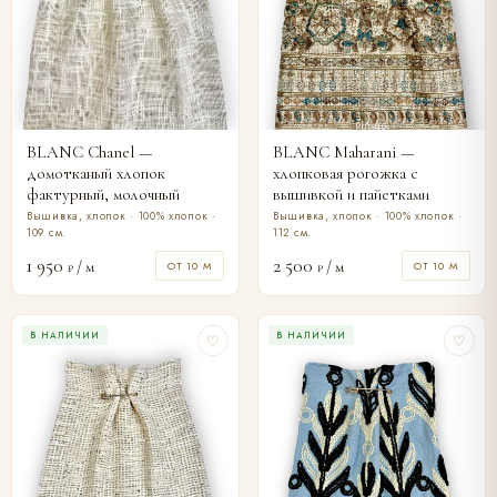
BLANC Chanel —
BLANC Maharani —
домотканый хлопок
хлопковая рогожка с
фактурный, молочный
вышивкой и пайетками
Вышивка, хлопок · 100% хлопок ·
Вышивка, хлопок · 100% хлопок ·
109 см.
112 см.
1 950
2 500
/ м
/ м
ОТ 10 М
ОТ 10 М
₽
₽
В НАЛИЧИИ
В НАЛИЧИИ
♡
♡