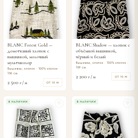
BLANC Forest Gold —
BLANC Shadow — хлопок с
домотканый хлопок с
объёмной вышивкой,
вышивкой, молочный
чёрный и белый
мультиколор
Вышивка, хлопок · 100% хлопок ·
109 см.
Вышивка, хлопок · 100% хлопок ·
106 см.
2 200
/ м
ОТ 10 М
₽
2 500
/ м
ОТ 10 М
₽
В НАЛИЧИИ
В НАЛИЧИИ
♡
♡