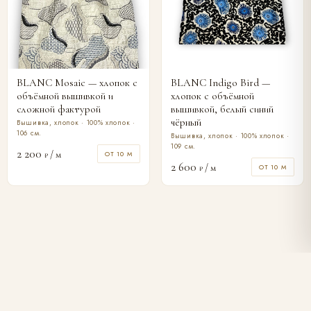
BLANC Mosaic — хлопок с
BLANC Indigo Bird —
объёмной вышивкой и
хлопок с объёмной
сложной фактурой
вышивкой, белый синий
чёрный
Вышивка, хлопок · 100% хлопок ·
106 см.
Вышивка, хлопок · 100% хлопок ·
109 см.
2 200
/ м
ОТ 10 М
₽
2 600
/ м
ОТ 10 М
₽