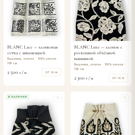
BLANC Lace — хлопковая
BLANC Luxe — хлопок с
сетка с аппликацией
роскошной объёмной
вышивкой
Вышивка, хлопок · 100% хлопок ·
109 см.
Вышивка, хлопок · 100% хлопок ·
106 см.
2 500
/ м
ОТ 10 М
₽
2 300
/ м
ОТ 10 М
₽
В НАЛИЧИИ
♡
♡