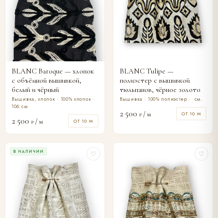
BLANC Baroque — хлопок
BLANC Tulipe —
с объёмной вышивкой,
полиэстер с вышивкой
белый и чёрный
тюльпанов, чёрное золото
Вышивка, хлопок · 100% хлопок ·
Вышивка · 100% полиэстер · см.
106 см.
2 500
/ м
ОТ 10 М
₽
2 500
/ м
ОТ 10 М
₽
В НАЛИЧИИ
♡
♡