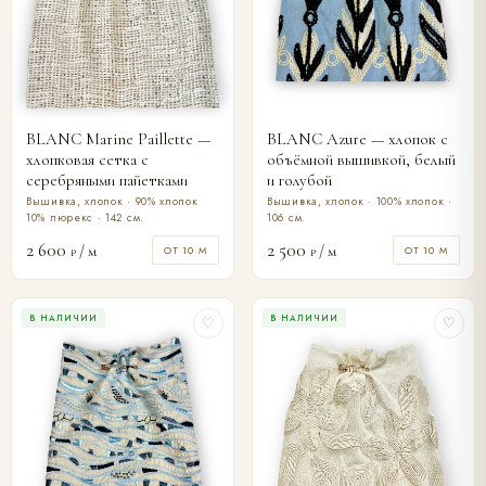
BLANC Marine Paillette —
BLANC Azure — хлопок с
хлопковая сетка с
объёмной вышивкой, белый
серебряными пайетками
и голубой
Вышивка, хлопок · 90% хлопок
Вышивка, хлопок · 100% хлопок ·
10% люрекс · 142 см.
106 см.
2 600
2 500
/ м
/ м
ОТ 10 М
ОТ 10 М
₽
₽
В НАЛИЧИИ
В НАЛИЧИИ
♡
♡