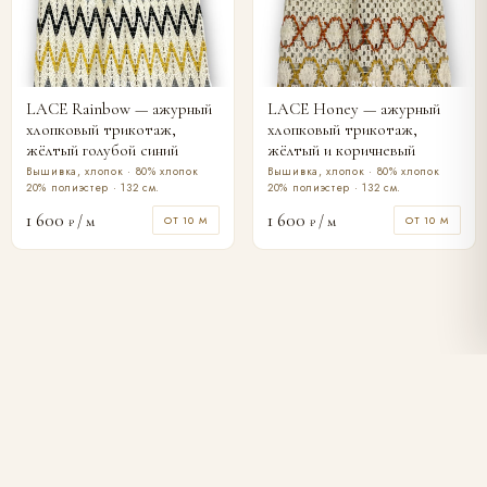
LACE Rainbow — ажурный
LACE Honey — ажурный
хлопковый трикотаж,
хлопковый трикотаж,
жёлтый голубой синий
жёлтый и коричневый
Вышивка, хлопок · 80% хлопок
Вышивка, хлопок · 80% хлопок
20% полиэстер · 132 см.
20% полиэстер · 132 см.
1 600
1 600
/ м
/ м
ОТ 10 М
ОТ 10 М
₽
₽