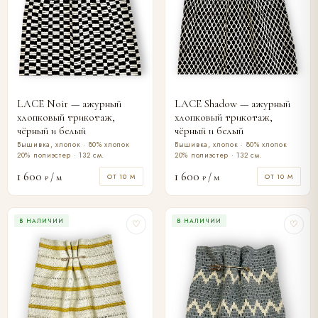
LACE Noir — ажурный
LACE Shadow — ажурный
хлопковый трикотаж,
хлопковый трикотаж,
чёрный и белый
чёрный и белый
Вышивка, хлопок · 80% хлопок
Вышивка, хлопок · 80% хлопок
20% полиэстер · 132 см.
20% полиэстер · 132 см.
1 600
1 600
/ м
/ м
ОТ 10 М
ОТ 10 М
₽
₽
В НАЛИЧИИ
В НАЛИЧИИ
♡
♡