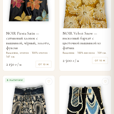
NOIR Fiesta Satin —
NOIR Velvet Snow —
сатиновый хлопок с
вискозный бархат с
вышивкой, чёрный, золото,
цветочной вышивкой из
фуксия
фатина
Вышивка, хлопок · 100% хлопок ·
Вышивка · 100% вискоза · 109 см.
147 см.
2 500
/ м
ОТ 10 М
₽
2 150
/ м
ОТ 10 М
₽
В НАЛИЧИИ
♡
♡