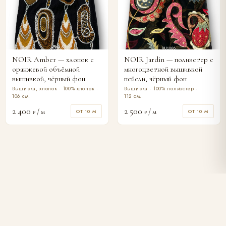
NOIR Amber — хлопок с
NOIR Jardin — полиэстер с
оранжевой объёмной
многоцветной вышивкой
вышивкой, чёрный фон
пейсли, чёрный фон
Вышивка, хлопок · 100% хлопок ·
Вышивка · 100% полиэстер ·
106 см.
112 см.
2 400
2 500
/ м
/ м
ОТ 10 М
ОТ 10 М
₽
₽