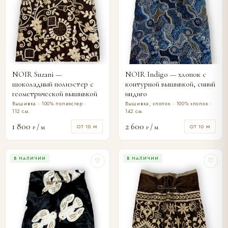
NOIR Suzani —
NOIR Indigo — хлопок с
шоколадный полиэстер с
контурной вышивкой, синий
геометрической вышивкой
индиго
Вышивка · 100% полиэстер ·
Вышивка, хлопок · 100% хлопок ·
112 см.
142 см.
1 800
2 600
/ м
/ м
ОТ 10 М
ОТ 10 М
₽
₽
В НАЛИЧИИ
В НАЛИЧИИ
♡
♡