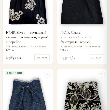
NOIR Silver — сатиновый
NOIR Chanel —
хлопок с вышивкой, чёрный
домотканый хлопок
и серебро
фактурный, чёрный
Вышивка, хлопок · 100% хлопок ·
Вышивка, хлопок · 100% хлопок ·
147 см.
109 см.
2 765
1 950
/ м
/ м
ОТ 10 М
ОТ 10 М
₽
₽
В НАЛИЧИИ
♡
♡