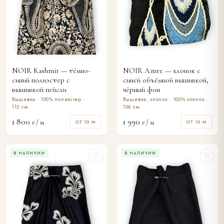
NOIR Kashmir — тёмно-
NOIR Azure — хлопок с
синий полиэстер с
синей объёмной вышивкой,
вышивкой пейсли
чёрный фон
Вышивка · 100% полиэстер ·
Вышивка, хлопок · 100% хлопок ·
112 см.
106 см.
1 800
1 990
/ м
/ м
ОТ 10 М
ОТ 10 М
₽
₽
В НАЛИЧИИ
В НАЛИЧИИ
♡
♡