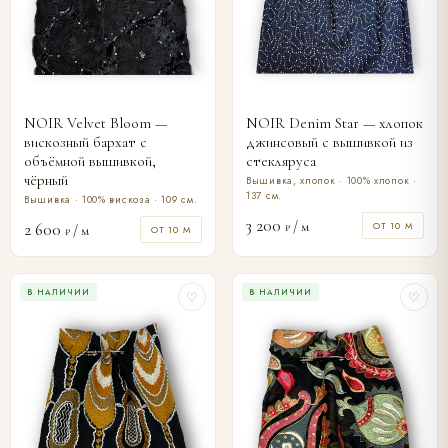
NOIR Velvet Bloom —
NOIR Denim Star — хлопок
вискозный бархат с
джинсовый с вышивкой из
объёмной вышивкой,
стекляруса
чёрный
Вышивка, хлопок · 100% хлопок ·
137 см.
Вышивка · 100% вискоза · 109 см.
3 200
/ м
2 600
ОТ 10 М
₽
/ м
ОТ 10 М
₽
В НАЛИЧИИ
В НАЛИЧИИ
♡
♡