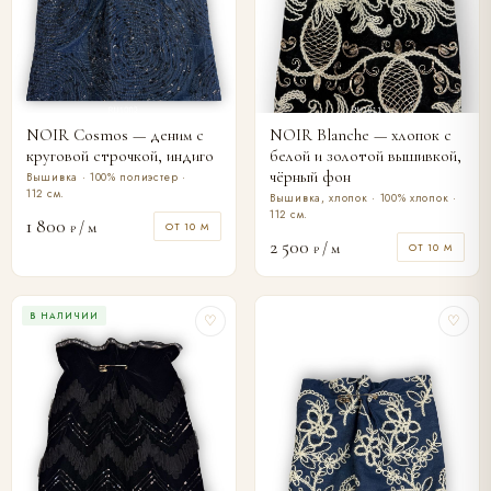
NOIR Cosmos — деним с
NOIR Blanche — хлопок с
круговой строчкой, индиго
белой и золотой вышивкой,
чёрный фон
Вышивка · 100% полиэстер ·
112 см.
Вышивка, хлопок · 100% хлопок ·
112 см.
1 800
/ м
ОТ 10 М
₽
2 500
/ м
ОТ 10 М
₽
В НАЛИЧИИ
♡
♡