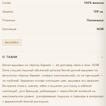
Состав
100% вискоза
Ширина
109 см.
Плетение
Полотняное
Коллекция
NOIR
ВЫШИВКА
+
О ТКАНИ
Белая вышивка на чёрном бархате — это разговор света и тени. NOIR
Dove создаёт пышный объёмный рельеф белой ручной вышивки на
вискозном чёрном бархате: контраст максимальный, но не кричащий —
он глубокий. Бархатная основа поглощает свет, вышивка его отражает.
Вечерние платья, жакеты, юбки и изделия для luxury и editorial-
коллекций. Для брендов, работающих с чёрно-белой эстетикой на
максимальном уровне. Декоративные подушки и портьеры в интерьере
с выраженной тёмной роскошью.