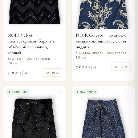
NOIR Velvet —
NOIR Celeste — хлопок с
полиэстеровый бархат с
вышивкой ришелье, синий
объёмной вышивкой,
индиго
чёрный
Вышивка, хлопок · 100% хлопок ·
142 см.
Вышивка · 100% полиэстер ·
109 см.
2 600
/ м
ОТ 10 М
₽
2 200
/ м
ОТ 10 М
₽
В НАЛИЧИИ
В НАЛИЧИИ
♡
♡