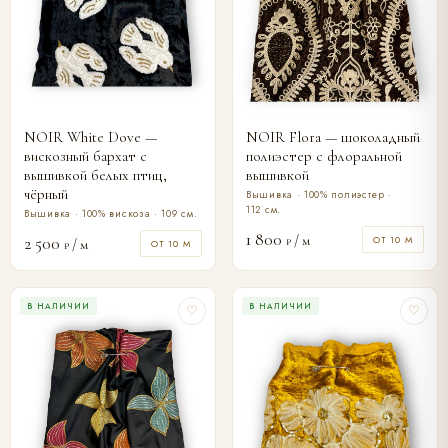
NOIR White Dove —
NOIR Flora — шоколадный
вискозный бархат с
полиэстер с флоральной
вышивкой белых птиц,
вышивкой
чёрный
Вышивка · 100% полиэстер ·
112 см.
Вышивка · 100% вискоза · 109 см.
1 800
/ м
2 500
ОТ 10 М
₽
/ м
ОТ 10 М
₽
В НАЛИЧИИ
В НАЛИЧИИ
♡
♡