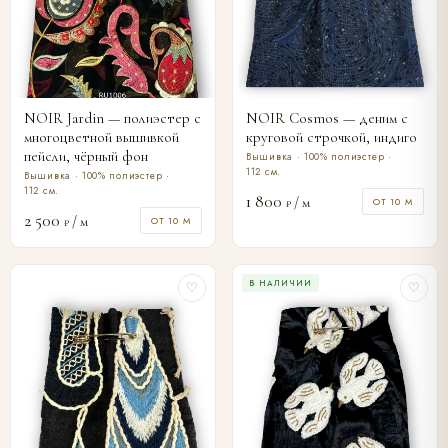
NOIR Jardin — полиэстер с
NOIR Cosmos — деним с
многоцветной вышивкой
круговой строчкой, индиго
пейсли, чёрный фон
Вышивка · 100% полиэстер ·
112 см.
Вышивка · 100% полиэстер ·
112 см.
1 800
/ м
ОТ 10 М
₽
2 500
/ м
ОТ 10 М
₽
В НАЛИЧИИ
♡
♡