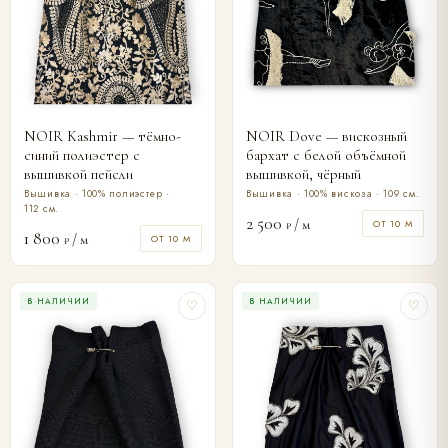
NOIR Kashmir — тёмно-
NOIR Dove — вискозный
синий полиэстер с
бархат с белой объёмной
вышивкой пейсли
вышивкой, чёрный
Вышивка · 100% полиэстер ·
Вышивка · 100% вискоза · 109 см.
112 см.
2 500
/ м
ОТ 10 М
₽
1 800
/ м
ОТ 10 М
₽
В НАЛИЧИИ
В НАЛИЧИИ
♡
♡