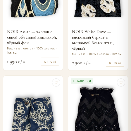
NOIR Azure — хлопок с
NOIR White Dove —
синей объёмной вышивкой,
вискозный бархат с
чёрный фон
вышивкой белых птиц,
чёрный
Вышивка, хлопок · 100% хлопок ·
106 см.
Вышивка · 100% вискоза · 109 см.
1 990
/ м
ОТ 10 М
2 500
₽
/ м
ОТ 10 М
₽
В НАЛИЧИИ
♡
♡