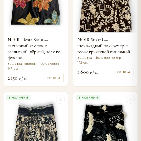
NOIR Fiesta Satin —
NOIR Suzani —
сатиновый хлопок с
шоколадный полиэстер с
вышивкой, чёрный, золото,
геометрической вышивкой
фуксия
Вышивка · 100% полиэстер ·
112 см.
Вышивка, хлопок · 100% хлопок ·
147 см.
1 800
/ м
ОТ 10 М
₽
2 150
/ м
ОТ 10 М
₽
В НАЛИЧИИ
В НАЛИЧИИ
♡
♡