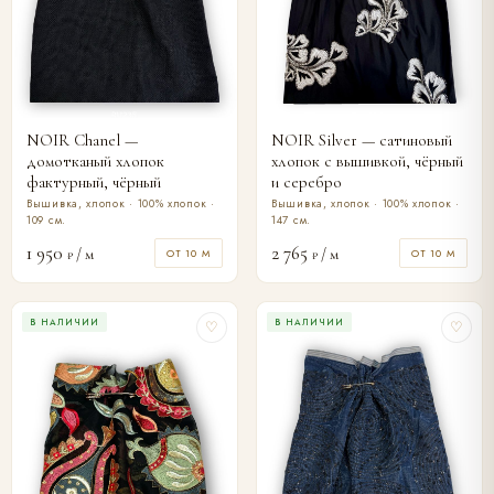
NOIR Chanel —
NOIR Silver — сатиновый
домотканый хлопок
хлопок с вышивкой, чёрный
фактурный, чёрный
и серебро
Вышивка, хлопок · 100% хлопок ·
Вышивка, хлопок · 100% хлопок ·
109 см.
147 см.
1 950
2 765
/ м
/ м
ОТ 10 М
ОТ 10 М
₽
₽
В НАЛИЧИИ
В НАЛИЧИИ
♡
♡