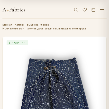
A
+
Fabrics
Главная
→
Каталог
→
Вышивка, хлопок
→
NOIR Denim Star — хлопок джинсовый с вышивкой из стекляруса
В НАЛИЧИИ