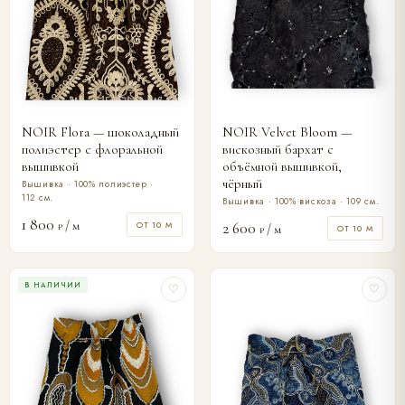
NOIR Flora — шоколадный
NOIR Velvet Bloom —
полиэстер с флоральной
вискозный бархат с
вышивкой
объёмной вышивкой,
чёрный
Вышивка · 100% полиэстер ·
112 см.
Вышивка · 100% вискоза · 109 см.
1 800
/ м
ОТ 10 М
2 600
₽
/ м
ОТ 10 М
₽
В НАЛИЧИИ
♡
♡