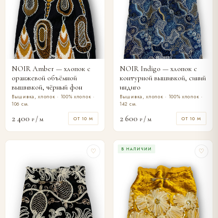
NOIR Amber — хлопок с
NOIR Indigo — хлопок с
оранжевой объёмной
контурной вышивкой, синий
вышивкой, чёрный фон
индиго
Вышивка, хлопок · 100% хлопок ·
Вышивка, хлопок · 100% хлопок ·
106 см.
142 см.
2 400
2 600
/ м
/ м
ОТ 10 М
ОТ 10 М
₽
₽
В НАЛИЧИИ
♡
♡