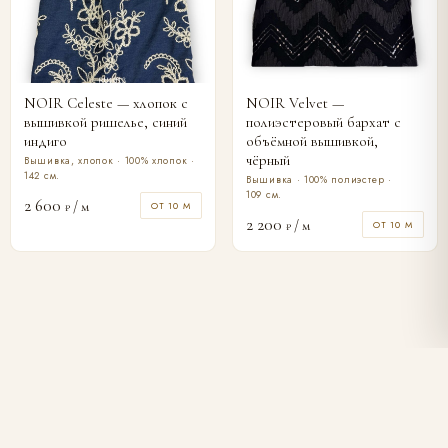
NOIR Celeste — хлопок с
NOIR Velvet —
вышивкой ришелье, синий
полиэстеровый бархат с
индиго
объёмной вышивкой,
чёрный
Вышивка, хлопок · 100% хлопок ·
142 см.
Вышивка · 100% полиэстер ·
109 см.
2 600
/ м
ОТ 10 М
₽
2 200
/ м
ОТ 10 М
₽