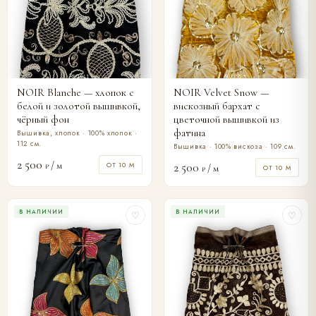
NOIR Blanche — хлопок с
NOIR Velvet Snow —
белой и золотой вышивкой,
вискозный бархат с
чёрный фон
цветочной вышивкой из
фатина
Вышивка, хлопок · 100% хлопок ·
112 см.
Вышивка · 100% вискоза · 109 см.
2 500
/ м
ОТ 10 М
2 500
₽
/ м
ОТ 10 М
₽
В НАЛИЧИИ
В НАЛИЧИИ
♡
♡