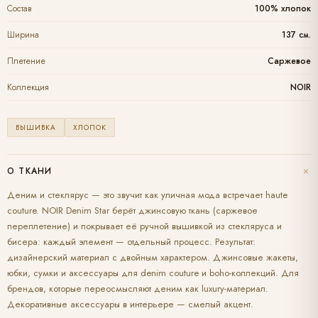
Состав
100% хлопок
Ширина
137 см.
Плетение
Саржевое
Коллекция
NOIR
ВЫШИВКА
ХЛОПОК
+
О ТКАНИ
Деним и стеклярус — это звучит как уличная мода встречает haute
couture. NOIR Denim Star берёт джинсовую ткань (саржевое
переплетение) и покрывает её ручной вышивкой из стекляруса и
бисера: каждый элемент — отдельный процесс. Результат:
дизайнерский материал с двойным характером. Джинсовые жакеты,
юбки, сумки и аксессуары для denim couture и boho-коллекций. Для
брендов, которые переосмысляют деним как luxury-материал.
Декоративные аксессуары в интерьере — смелый акцент.