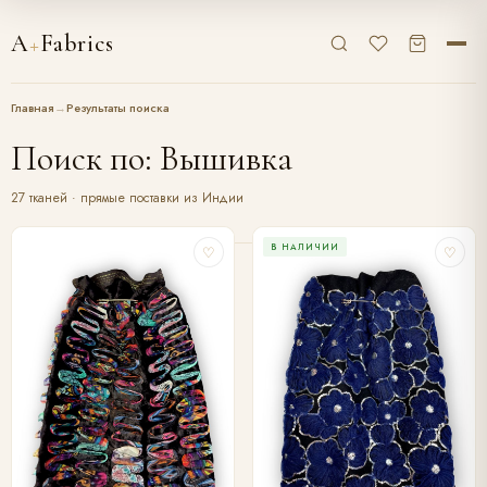
A
+
Fabrics
Главная
→
Результаты поиска
Поиск по: Вышивка
27 тканей · прямые поставки из Индии
В НАЛИЧИИ
♡
♡