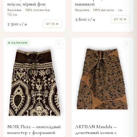
пейсли, чёрный фон
вышивкой
Вышивка · 100% полиэстер ·
Вышивка · 100% вискоза · см.
112 см.
2 600
/ м
ОТ 10 М
₽
2 500
/ м
ОТ 10 М
₽
В НАЛИЧИИ
♡
♡
NOIR Flora — шоколадный
ARTISAN Mandala —
полиэстер с флоральной
домотканый хлопок с