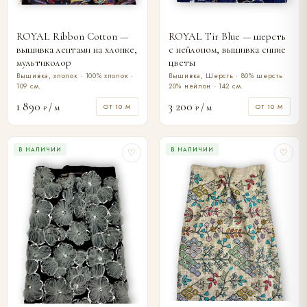
ROYAL Ribbon Cotton —
ROYAL Tir Blue — шерсть
вышивка лентами на хлопке,
с нейлоном, вышивка синие
мультиколор
цветы
Вышивка, хлопок · 100% хлопок ·
Вышивка, Шерсть · 80% шерсть
109 см.
20% нейлон · 142 см.
1 890
3 200
/ м
/ м
ОТ 10 М
ОТ 10 М
₽
₽
В НАЛИЧИИ
В НАЛИЧИИ
♡
♡