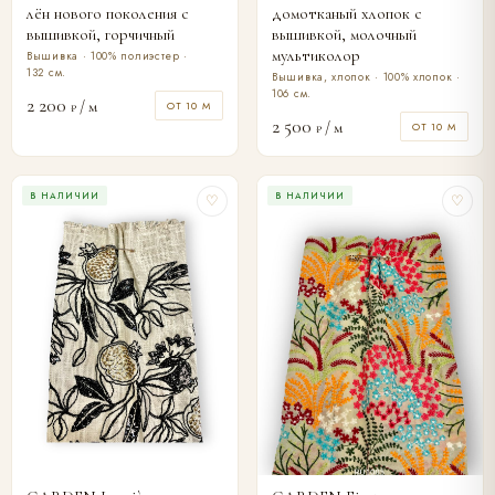
лён нового поколения с
домотканый хлопок с
вышивкой, горчичный
вышивкой, молочный
мультиколор
Вышивка · 100% полиэстер ·
132 см.
Вышивка, хлопок · 100% хлопок ·
106 см.
2 200
/ м
ОТ 10 М
₽
2 500
/ м
ОТ 10 М
₽
В НАЛИЧИИ
В НАЛИЧИИ
♡
♡