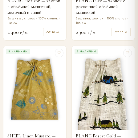
BLANC Horizon — хлопок
BLANC Luxe — хлопок с
с объёмной вышивкой,
роскошной объёмной
молочный и синий
вышивкой
Вышивка, хлопок · 100% хлопок ·
Вышивка, хлопок · 100% хлопок ·
106 см.
106 см.
2 400
2 300
/ м
/ м
ОТ 10 М
ОТ 10 М
₽
₽
В НАЛИЧИИ
В НАЛИЧИИ
♡
♡
SHEER Linen Mustard —
BLANC Forest Gold —