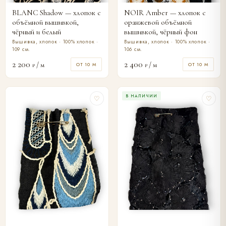
BLANC Shadow — хлопок с
NOIR Amber — хлопок с
объёмной вышивкой,
оранжевой объёмной
чёрный и белый
вышивкой, чёрный фон
Вышивка, хлопок · 100% хлопок ·
Вышивка, хлопок · 100% хлопок ·
109 см.
106 см.
2 200
2 400
/ м
/ м
ОТ 10 М
ОТ 10 М
₽
₽
В НАЛИЧИИ
♡
♡