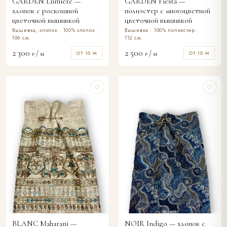
GARDEN Lumière —
GARDEN Fiesta —
хлопок с роскошной
полиэстер с многоцветной
цветочной вышивкой
цветочной вышивкой
Вышивка, хлопок · 100% хлопок ·
Вышивка · 100% полиэстер ·
106 см.
112 см.
2 300
2 500
/ м
/ м
ОТ 10 М
ОТ 10 М
₽
₽
♡
♡
BLANC Maharani —
NOIR Indigo — хлопок с