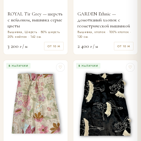
ROYAL Tir Grey — шерсть
GARDEN Ethnic —
с нейлоном, вышивка серые
домотканый хлопок с
цветы
геометрической вышивкой
Вышивка, Шерсть · 80% шерсть
Вышивка, хлопок · 100% хлопок ·
20% нейлон · 142 см.
120 см.
3 200
2 400
/ м
/ м
ОТ 10 М
ОТ 10 М
₽
₽
В НАЛИЧИИ
В НАЛИЧИИ
♡
♡