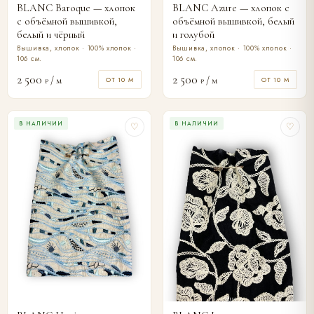
BLANC Baroque — хлопок
BLANC Azure — хлопок с
с объёмной вышивкой,
объёмной вышивкой, белый
белый и чёрный
и голубой
Вышивка, хлопок · 100% хлопок ·
Вышивка, хлопок · 100% хлопок ·
106 см.
106 см.
2 500
2 500
/ м
/ м
ОТ 10 М
ОТ 10 М
₽
₽
В НАЛИЧИИ
В НАЛИЧИИ
♡
♡