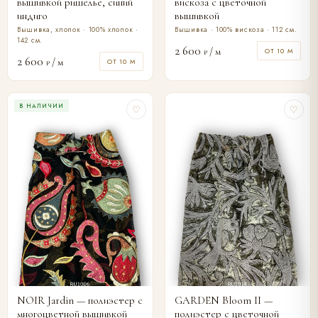
вышивкой ришелье, синий
вискоза с цветочной
индиго
вышивкой
Вышивка, хлопок · 100% хлопок ·
Вышивка · 100% вискоза · 112 см.
142 см.
2 600
/ м
ОТ 10 М
₽
2 600
/ м
ОТ 10 М
₽
В НАЛИЧИИ
♡
♡
NOIR Jardin — полиэстер с
GARDEN Bloom II —
многоцветной вышивкой
полиэстер с цветочной