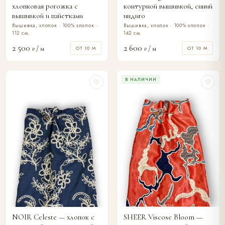
хлопковая рогожка с
контурной вышивкой, синий
вышивкой и пайетками
индиго
Вышивка, хлопок · 100% хлопок ·
Вышивка, хлопок · 100% хлопок ·
112 см.
142 см.
2 500
2 600
/ м
/ м
ОТ 10 М
ОТ 10 М
₽
₽
В НАЛИЧИИ
♡
♡
NOIR Celeste — хлопок с
SHEER Viscose Bloom —