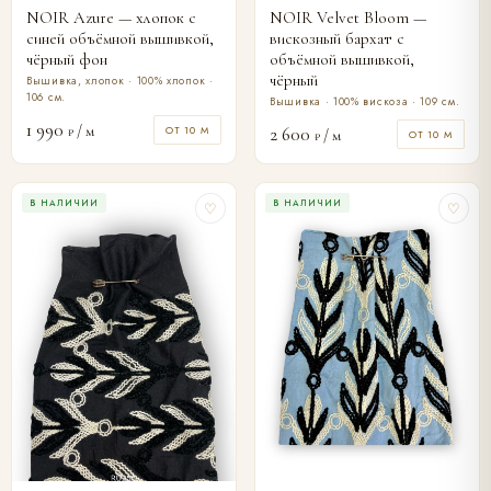
NOIR Azure — хлопок с
NOIR Velvet Bloom —
синей объёмной вышивкой,
вискозный бархат с
чёрный фон
объёмной вышивкой,
чёрный
Вышивка, хлопок · 100% хлопок ·
106 см.
Вышивка · 100% вискоза · 109 см.
1 990
/ м
ОТ 10 М
2 600
₽
/ м
ОТ 10 М
₽
В НАЛИЧИИ
В НАЛИЧИИ
♡
♡