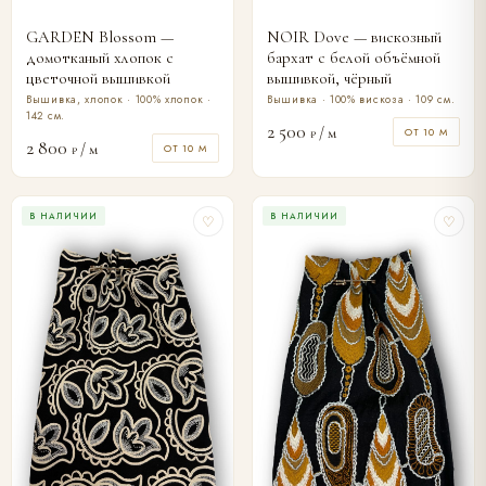
GARDEN Blossom —
NOIR Dove — вискозный
домотканый хлопок с
бархат с белой объёмной
цветочной вышивкой
вышивкой, чёрный
Вышивка, хлопок · 100% хлопок ·
Вышивка · 100% вискоза · 109 см.
142 см.
2 500
/ м
ОТ 10 М
₽
2 800
/ м
ОТ 10 М
₽
В НАЛИЧИИ
В НАЛИЧИИ
♡
♡