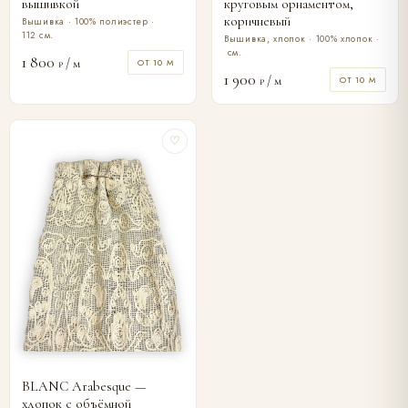
вышивкой
круговым орнаментом,
коричневый
Вышивка · 100% полиэстер ·
112 см.
Вышивка, хлопок · 100% хлопок ·
см.
1 800
/ м
ОТ 10 М
₽
1 900
/ м
ОТ 10 М
₽
♡
BLANC Arabesque —
хлопок с объёмной