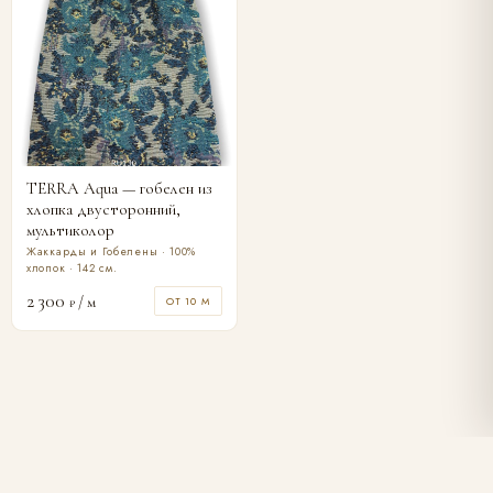
TERRA Aqua — гобелен из
хлопка двусторонний,
мультиколор
Жаккарды и Гобелены · 100%
хлопок · 142 см.
2 300
/ м
ОТ 10 М
₽