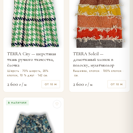
TERRA City — шерстяная
TERRA Soleil —
ткань ручного ткачества,
домотканый хлопок в
ёлочка
полоску, мультиколор
Шерсть · 70% шерсть, 20%
Вышивка, хлопок · 100% хлопок ·
хлопок, 10 % джут · 142 см.
см.
2 600
2 600
/ м
/ м
ОТ 10 М
ОТ 10 М
₽
₽
В НАЛИЧИИ
♡