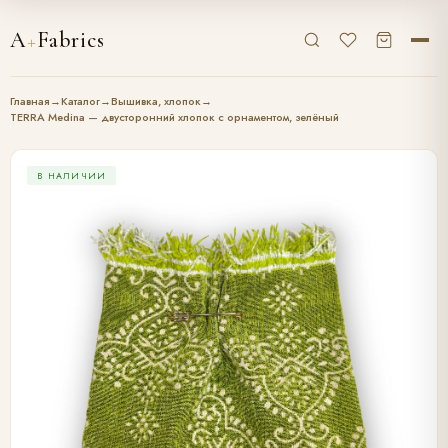
A
+
Fabrics
Главная
→
Каталог
→
Вышивка, хлопок
→
TERRA Medina — двусторонний хлопок с орнаментом, зелёный
В НАЛИЧИИ