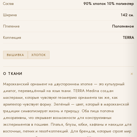
Состав
90% хлопок 10% полиэстер
Ширина
142 см.
Плетение
Полотняное
Коллекция
TERRA
ВЫШИВКА
ХЛОПОК
+
О ТКАНИ
Марокканский орнамент на двустороннем хлопке — это культурный
диалог, переведённый на язык ткани. TERRA Medina создан
мастерами, которые чувствуют геометрию орнамента так же, как
архитектор чувствует форму. Зелёный — цвет, который в марокканской
традиции символизирует жизнь и природу. Оба лица полотна
декоративны, что открывает возможности для конструктивных
экспериментов в пошиве. Платья, блузы, юбки, кафтаны и накидки для
восточных, летних и resort-коллекций. Для брендов, которые строят мир