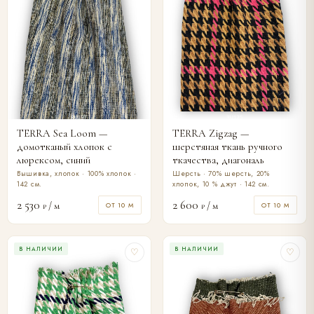
TERRA Sea Loom —
TERRA Zigzag —
домотканый хлопок с
шерстяная ткань ручного
люрексом, синий
ткачества, диагональ
Вышивка, хлопок · 100% хлопок ·
Шерсть · 70% шерсть, 20%
142 см.
хлопок, 10 % джут · 142 см.
2 530
2 600
/ м
/ м
ОТ 10 М
ОТ 10 М
₽
₽
В НАЛИЧИИ
В НАЛИЧИИ
♡
♡