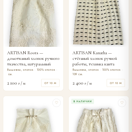
ARTISAN Roots —
ARTISAN Kanatha —
домотканый хлопок ручного
стёганый хлопок ручной
ткачества, натуральный
работы, техника канта
Вышивка, хлопок · 100% хлопок ·
Вышивка, хлопок · 100% хлопок ·
см.
109 см.
2 100
2 400
/ м
/ м
ОТ 10 М
ОТ 10 М
₽
₽
В НАЛИЧИИ
♡
♡