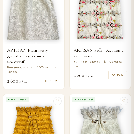
ARTISAN Plain Ivory —
ARTISAN Folk - Хлопок с
домотканый хлопок,
вышивкой
молочный
Вышивка, хлопок · 100% хлопок ·
см.
Вышивка, хлопок · 100% хлопок ·
142 см.
2 200
/ м
ОТ 10 М
₽
2 600
/ м
ОТ 10 М
₽
В НАЛИЧИИ
В НАЛИЧИИ
♡
♡