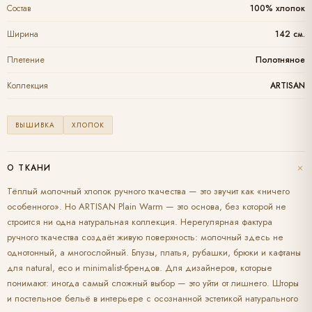
Состав
100% хлопок
Ширина
142 см.
Плетение
Полотняное
Коллекция
ARTISAN
ВЫШИВКА
ХЛОПОК
+
О ТКАНИ
Тёплый молочный хлопок ручного ткачества — это звучит как «ничего
особенного». Но ARTISAN Plain Warm — это основа, без которой не
строится ни одна натуральная коллекция. Нерегулярная фактура
ручного ткачества создаёт живую поверхность: молочный здесь не
однотонный, а многослойный. Блузы, платья, рубашки, брюки и кафтаны
для natural, eco и minimalist-брендов. Для дизайнеров, которые
понимают: иногда самый сложный выбор — это уйти от лишнего. Шторы
и постельное бельё в интерьере с осознанной эстетикой натурального