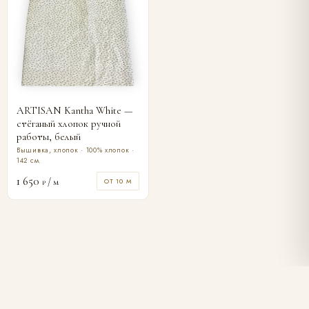
ARTISAN Kantha White —
стёганый хлопок ручной
работы, белый
Вышивка, хлопок · 100% хлопок ·
142 см.
1 650
/ м
ОТ 10 М
₽