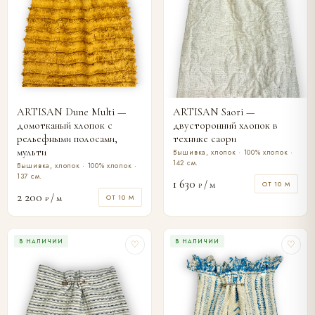
ARTISAN Dune Multi —
ARTISAN Saori —
домотканый хлопок с
двусторонний хлопок в
рельефными полосами,
технике саори
мульти
Вышивка, хлопок · 100% хлопок ·
142 см.
Вышивка, хлопок · 100% хлопок ·
137 см.
1 630
/ м
ОТ 10 М
₽
2 200
/ м
ОТ 10 М
₽
В НАЛИЧИИ
В НАЛИЧИИ
♡
♡