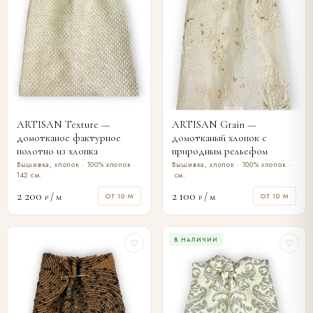
ARTISAN Texture —
ARTISAN Grain —
домотканое фактурное
домотканый хлопок с
полотно из хлопка
природным рельефом
Вышивка, хлопок · 100% хлопок ·
Вышивка, хлопок · 100% хлопок ·
142 см.
см.
2 200
2 100
/ м
/ м
ОТ 10 М
ОТ 10 М
₽
₽
В НАЛИЧИИ
♡
♡