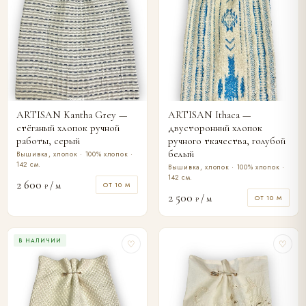
ARTISAN Kantha Grey —
ARTISAN Ithaca —
стёганый хлопок ручной
двусторонний хлопок
работы, серый
ручного ткачества, голубой
белый
Вышивка, хлопок · 100% хлопок ·
142 см.
Вышивка, хлопок · 100% хлопок ·
142 см.
2 600
/ м
ОТ 10 М
₽
2 500
/ м
ОТ 10 М
₽
В НАЛИЧИИ
♡
♡