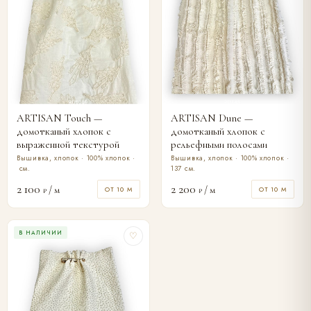
ARTISAN Touch —
ARTISAN Dune —
домотканый хлопок с
домотканый хлопок с
выраженной текстурой
рельефными полосами
Вышивка, хлопок · 100% хлопок ·
Вышивка, хлопок · 100% хлопок ·
см.
137 см.
2 100
2 200
/ м
/ м
ОТ 10 М
ОТ 10 М
₽
₽
В НАЛИЧИИ
♡