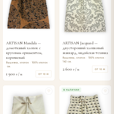
ARTISAN Mandala —
ARTISAN Jacquard —
домотканый хлопок с
двусторонний хлопковый
круговым орнаментом,
жаккард, индийская техника
коричневый
Вышивка, хлопок · 100% хлопок ·
142 см.
Вышивка, хлопок · 100% хлопок ·
см.
2 600
/ м
ОТ 10 М
₽
1 900
/ м
ОТ 10 М
₽
В НАЛИЧИИ
♡
♡