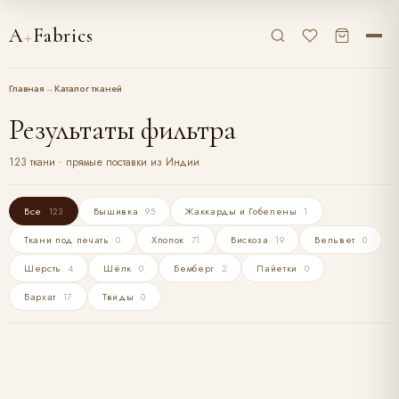
A
+
Fabrics
Главная
→
Каталог тканей
Результаты фильтра
123 ткани · прямые поставки из Индии
Все
Вышивка
Жаккарды и Гобелены
123
95
1
Ткани под печать
Хлопок
Вискоза
Вельвет
0
71
19
0
Шерсть
Шёлк
Бемберг
Пайетки
4
0
2
0
Бархат
Твиды
17
0