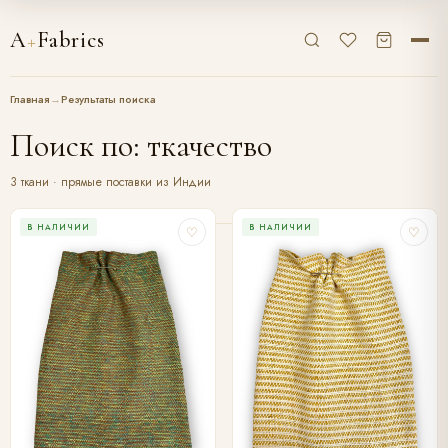
A
+
Fabrics
Главная
→
Результаты поиска
Поиск по: ткачество
3 ткани · прямые поставки из Индии
В НАЛИЧИИ
В НАЛИЧИИ
♡
♡