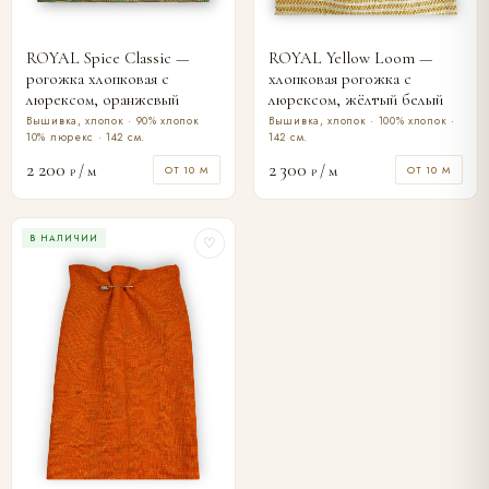
ROYAL Spice Classic —
ROYAL Yellow Loom —
рогожка хлопковая с
хлопковая рогожка с
люрексом, оранжевый
люрексом, жёлтый белый
Вышивка, хлопок · 90% хлопок
Вышивка, хлопок · 100% хлопок ·
10% люрекс · 142 см.
142 см.
2 200
2 300
/ м
/ м
ОТ 10 М
ОТ 10 М
₽
₽
В НАЛИЧИИ
♡