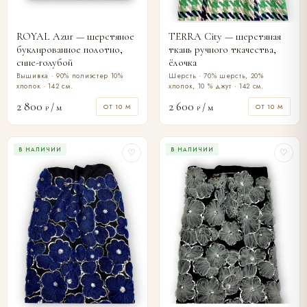
ROYAL Azur — шерстяное
TERRA City — шерстяная
буклированное полотно,
ткань ручного ткачества,
сине-голубой
ёлочка
Вышивка · 90% полиэстер 10%
Шерсть · 70% шерсть, 20%
хлопок · 142 см.
хлопок, 10 % джут · 142 см.
2 800
2 600
/ м
/ м
ОТ 10 М
ОТ 10 М
₽
₽
В НАЛИЧИИ
В НАЛИЧИИ
♡
♡